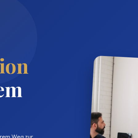
ion
rem
ihrem Weg zur