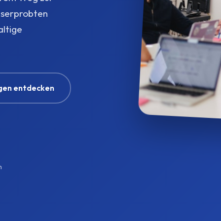
xiserprobten
ltige
gen entdecken
n