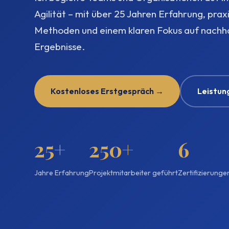
Agilität – mit über 25 Jahren Erfahrung, pra
Methoden und einem klaren Fokus auf nachha
Ergebnisse.
Kostenloses Erstgespräch →
Leistun
25+
250+
6
Jahre Erfahrung
Projektmitarbeiter geführt
Zertifizierunge